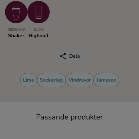
Ingredienser
REDSKAP
GLAS
Shaker
Highball
Dela
Lime
Sockerlag
Vindruvor
Jameson
Passande produkter