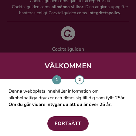
Cocktailguiden.coms tjänster accepterar du
Cocktailguiden.coms
allmänna villkor
. Dina angivna uppgifter
hanteras enligt Cocktailguiden.coms
Integritetspolicy
.
Cocktailguiden
Vinguiden Nordic AB
Västra Järnvägsgatan 21, 111 64 Stockholm
VÄLKOMMEN
info@cocktailguiden.com
Denna webbplats innehåller information om
alkoholhaltiga drycker och riktas sig till dig som fyllt 25år.
Om du går vidare intygar du att du är över 25 år.
OM COCKTAILGUIDEN
ALLMÄNNA VILLKOR
FORTSÄTT
PERSONUPPGIFTSPOLICY