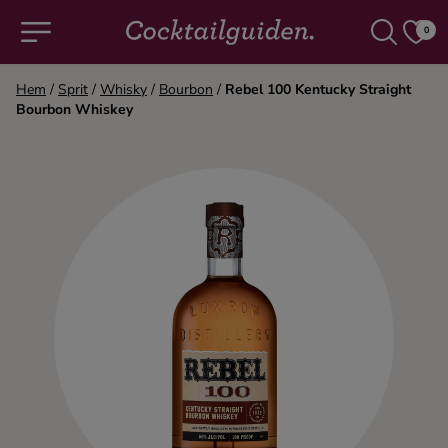
0
Hem
/
Sprit
/
Whisky
/
Bourbon
/
Rebel 100 Kentucky Straight
Bourbon Whiskey
COCKTAILS & DRINKAR
Alla cocktails & drinkar
Alkoholfritt
Champagne
Cocktails
Gin