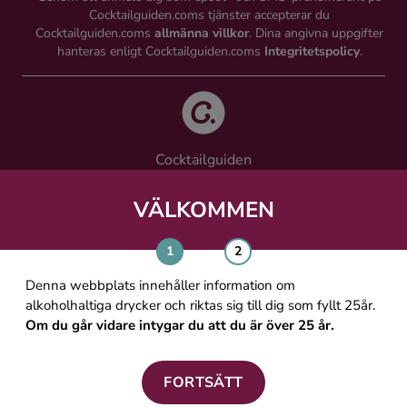
Cocktailguiden.coms tjänster accepterar du
Cocktailguiden.coms
allmänna villkor
. Dina angivna uppgifter
hanteras enligt Cocktailguiden.coms
Integritetspolicy
.
Cocktailguiden
Vinguiden Nordic AB
Västra Järnvägsgatan 21, 111 64 Stockholm
VÄLKOMMEN
info@cocktailguiden.com
Denna webbplats innehåller information om
alkoholhaltiga drycker och riktas sig till dig som fyllt 25år.
Om du går vidare intygar du att du är över 25 år.
OM COCKTAILGUIDEN
ALLMÄNNA VILLKOR
FORTSÄTT
PERSONUPPGIFTSPOLICY