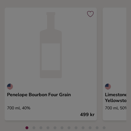
Penelope Bourbon Four Grain
Limestone B
Yellowston
700 ml, 40%
700 ml, 50%
499 kr