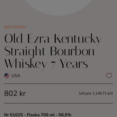
Kaffe
Konjak
BOURBON
Old Ezra Kentucky
Likör
Straight Bourbon
Rom
Whiskey 7 Years
Shots
USA
Tequila
802 kr
Vodka
Jmf.pris 1,145:71 kr/l
Whisky
Nr 51025
- Flaska 700 ml
- 58,5%