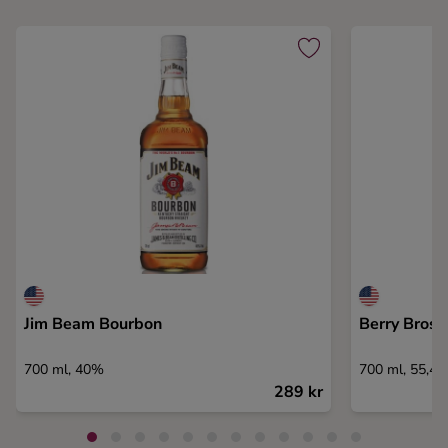
Jim Beam Bourbon
Berry Bros
700 ml, 40%
700 ml, 55,4
289 kr