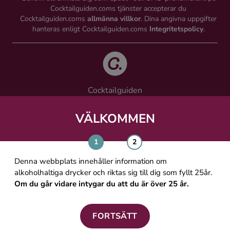
Cocktailguiden.coms tjänster accepterar du
Cocktailguiden.coms
allmänna villkor
. Dina angivna uppgifter
hanteras enligt Cocktailguiden.coms
Integritetspolicy
.
Cocktailguiden
Vinguiden Nordic AB
Västra Järnvägsgatan 21, 111 64 Stockholm
VÄLKOMMEN
info@cocktailguiden.com
Denna webbplats innehåller information om
alkoholhaltiga drycker och riktas sig till dig som fyllt 25år.
Om du går vidare intygar du att du är över 25 år.
OM COCKTAILGUIDEN
ALLMÄNNA VILLKOR
FORTSÄTT
PERSONUPPGIFTSPOLICY