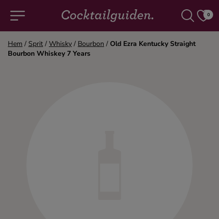
0
Hem
/
Sprit
/
Whisky
/
Bourbon
/
Old Ezra Kentucky Straight
Bourbon Whiskey 7 Years
COCKTAILS & DRINKAR
Alla cocktails & drinkar
Alkoholfritt
Champagne
Cocktails
Gin