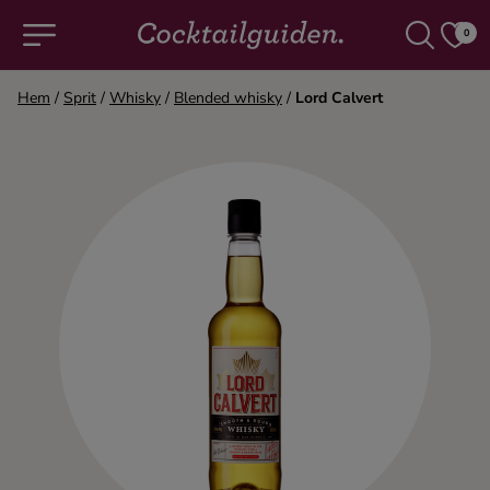
0
Hem
/
Sprit
/
Whisky
/
Blended whisky
/
Lord Calvert
COCKTAILS & DRINKAR
Alla cocktails & drinkar
Alkoholfritt
Champagne
Cocktails
Gin