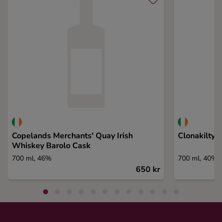
Copelands Merchants' Quay Irish
Clonakilty
Whiskey Barolo Cask
700 ml, 46%
700 ml, 40%
650 kr