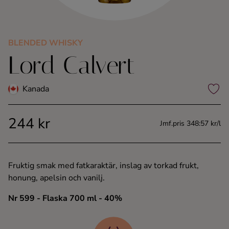
Kaffe
Konjak
BLENDED WHISKY
Lord Calvert
Likör
Kanada
Rom
244 kr
Jmf.pris 348:57 kr/l
Shots
Tequila
Fruktig smak med fatkaraktär, inslag av torkad frukt,
honung, apelsin och vanilj.
Vodka
Nr 599
- Flaska 700 ml
- 40%
Whisky