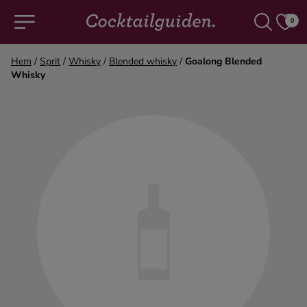
0
Hem
/
Sprit
/
Whisky
/
Blended whisky
/
Goalong Blended
Whisky
COCKTAILS & DRINKAR
Alla cocktails & drinkar
Alkoholfritt
Champagne
Cocktails
Gin