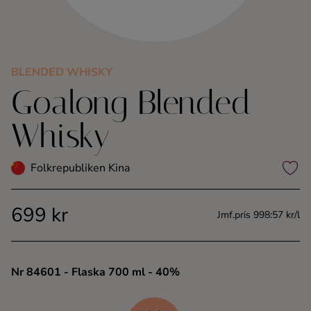
Kaffe
Konjak
BLENDED WHISKY
Goalong Blended
Likör
Whisky
Rom
Folkrepubliken Kina
Shots
699 kr
Tequila
Jmf.pris 998:57 kr/l
Vodka
Nr 84601
- Flaska 700 ml
- 40%
Whisky