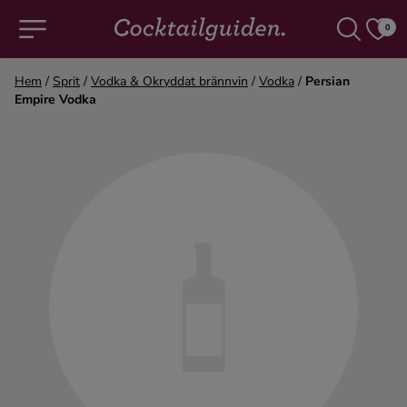
0
Hem
/
Sprit
/
Vodka & Okryddat brännvin
/
Vodka
/
Persian
Empire Vodka
COCKTAILS & DRINKAR
Alla cocktails & drinkar
Alkoholfritt
Champagne
Cocktails
Gin