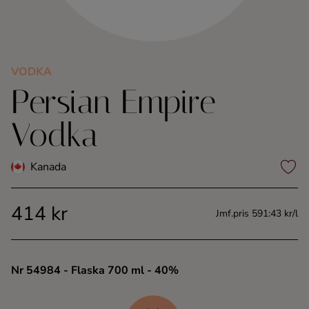
Kaffe
Konjak
VODKA
Persian Empire
Likör
Vodka
Rom
Kanada
Shots
414 kr
Tequila
Jmf.pris 591:43 kr/l
Vodka
Nr 54984
- Flaska 700 ml
- 40%
Whisky