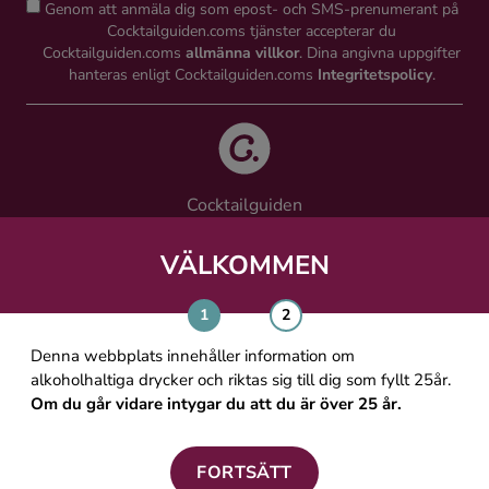
Genom att anmäla dig som epost- och SMS-prenumerant på
Cocktailguiden.coms tjänster accepterar du
Cocktailguiden.coms
allmänna villkor
. Dina angivna uppgifter
hanteras enligt Cocktailguiden.coms
Integritetspolicy
.
Cocktailguiden
Vinguiden Nordic AB
Västra Järnvägsgatan 21, 111 64 Stockholm
VÄLKOMMEN
info@cocktailguiden.com
Denna webbplats innehåller information om
alkoholhaltiga drycker och riktas sig till dig som fyllt 25år.
Om du går vidare intygar du att du är över 25 år.
OM COCKTAILGUIDEN
ALLMÄNNA VILLKOR
FORTSÄTT
PERSONUPPGIFTSPOLICY