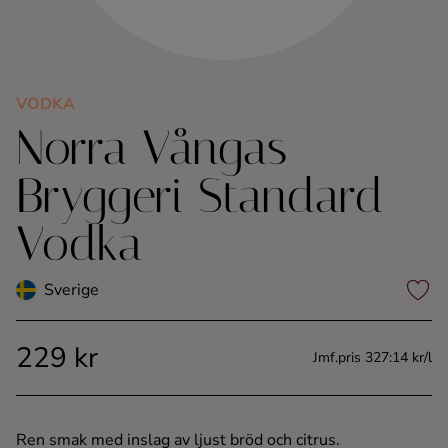
Kaffe
Konjak
VODKA
Norra Vångas
Likör
Bryggeri Standard
Rom
Vodka
Shots
Sverige
Tequila
229 kr
Vodka
Jmf.pris 327:14 kr/l
Whisky
Ren smak med inslag av ljust bröd och citrus.