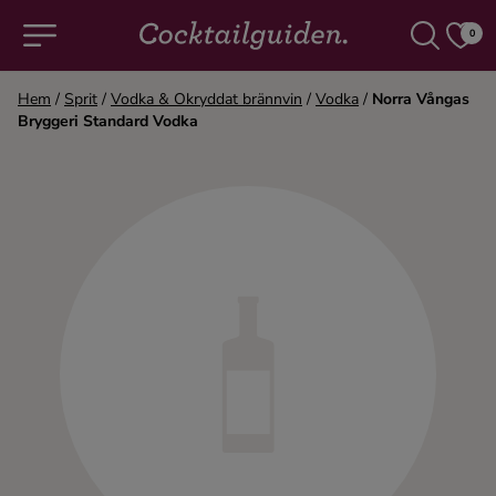
0
Hem
/
Sprit
/
Vodka & Okryddat brännvin
/
Vodka
/
Norra Vångas
Bryggeri Standard Vodka
COCKTAILS & DRINKAR
Alla cocktails & drinkar
Alkoholfritt
Champagne
Cocktails
Gin