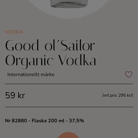
Kaffe
Konjak
VODKA
Good ol´Sailor
Likör
Organic Vodka
Rom
Internationellt märke
Shots
59 kr
Tequila
Jmf.pris 295 kr/l
Vodka
Nr 82880
- Flaska 200 ml
- 37,5%
Whisky