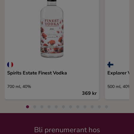
Spirits Estate Finest Vodka
Explorer Vo
700 ml, 40%
500 ml, 40%
369 kr
Bli prenumerant hos