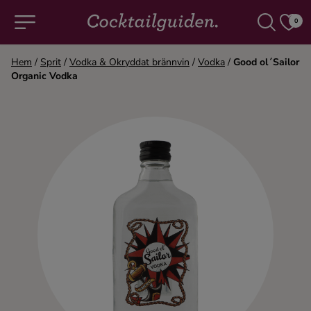
0
Hem
/
Sprit
/
Vodka & Okryddat brännvin
/
Vodka
/
Good ol´Sailor
Organic Vodka
COCKTAILS & DRINKAR
Alla cocktails & drinkar
Alkoholfritt
Champagne
Cocktails
Gin