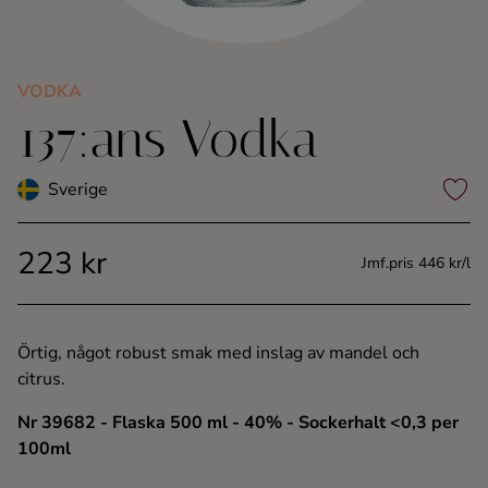
Kaffe
Konjak
VODKA
137:ans Vodka
Likör
Sverige
Rom
223 kr
Jmf.pris 446 kr/l
Shots
Tequila
Örtig, något robust smak med inslag av mandel och
citrus.
Vodka
Nr 39682
- Flaska 500 ml
- 40%
- Sockerhalt <0,3 per
100ml
Whisky