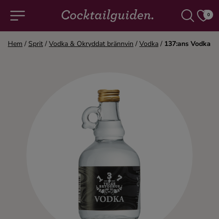
0
Hem
/
Sprit
/
Vodka & Okryddat brännvin
/
Vodka
/
137:ans Vodka
COCKTAILS & DRINKAR
Alla cocktails & drinkar
Alkoholfritt
Champagne
Cocktails
Gin