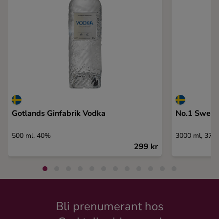
Gotlands Ginfabrik Vodka
No.1 Swedi
500 ml, 40%
3000 ml, 37,
299 kr
Bli prenumerant hos