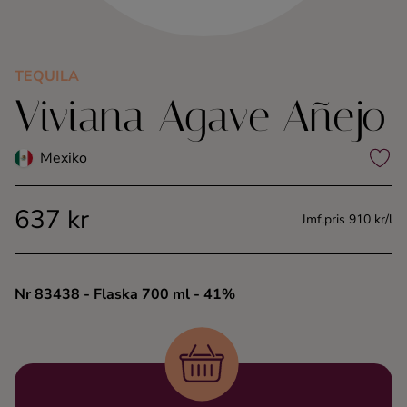
Kaffe
Konjak
TEQUILA
Viviana Agave Añejo
Likör
Mexiko
Rom
637 kr
Jmf.pris 910 kr/l
Shots
Tequila
Nr 83438
- Flaska 700 ml
- 41%
Vodka
Whisky