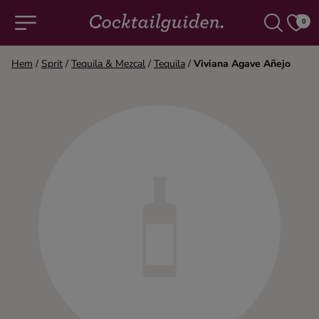
0
Hem
/
Sprit
/
Tequila & Mezcal
/
Tequila
/
Viviana Agave Añejo
COCKTAILS & DRINKAR
Alla cocktails & drinkar
Alkoholfritt
Champagne
Cocktails
Gin