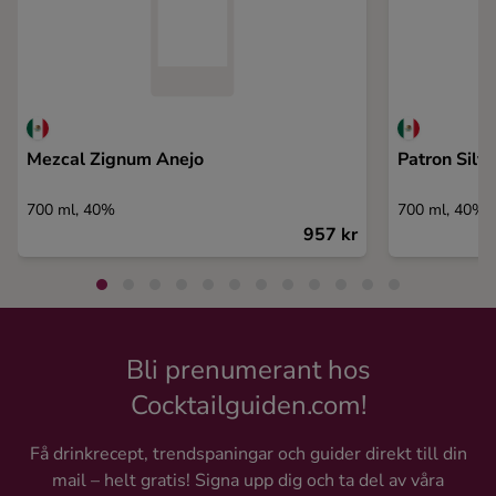
Mezcal Zignum Anejo
Patron Silve
700 ml, 40%
700 ml, 40%
957 kr
Bli prenumerant hos
Cocktailguiden.com!
Få drinkrecept, trendspaningar och guider direkt till din
mail – helt gratis! Signa upp dig och ta del av våra