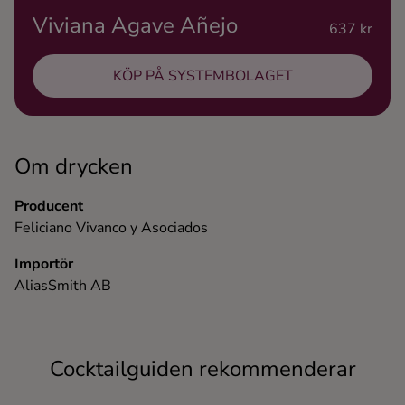
Viviana Agave Añejo
Ingredienser
637 kr
KÖP PÅ SYSTEMBOLAGET
Om drycken
Producent
Feliciano Vivanco y Asociados
Importör
AliasSmith AB
Cocktailguiden rekommenderar