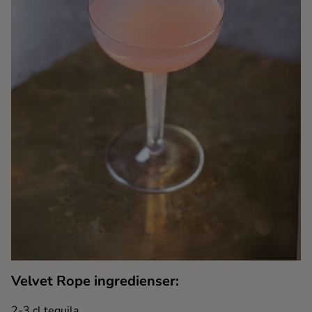
Kaffe
Konjak
Likör
Rom
Shots
Tequila
Vodka
Velvet Rope ingredienser:
Whisky
2-3 cl tequila