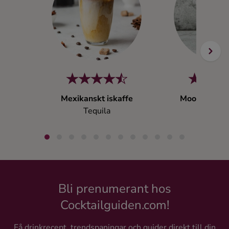
Mexikanskt iskaffe
Moonlight Ma
Tequila
Tequil
Bli prenumerant hos
Cocktailguiden.com!
Få drinkrecept, trendspaningar och guider direkt till din