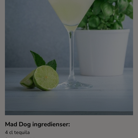
Kaffe
Konjak
Likör
Rom
Shots
Tequila
Vodka
Mad Dog ingredienser:
Whisky
4 cl tequila