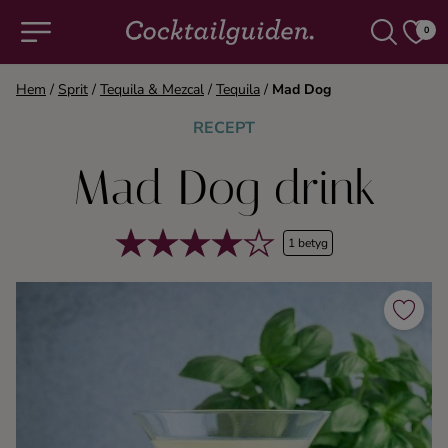
0
Hem
/
Sprit
/
Tequila & Mezcal
/
Tequila
/
Mad Dog
COCKTAILS & DRINKAR
RECEPT
Mad Dog drink
Alla cocktails & drinkar
Alkoholfritt
1 betyg
Champagne
Cocktails
Gin