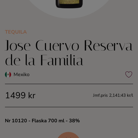
Kaffe
Konjak
TEQUILA
Jose Cuervo Reserva
Likör
de la Familia
Rom
Mexiko
Shots
1499 kr
Tequila
Jmf.pris 2,141:43 kr/l
Vodka
Nr 10120
- Flaska 700 ml
- 38%
Whisky