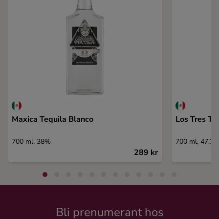
Maxica Tequila Blanco
Los Tres To
700 ml, 38%
700 ml, 47,3
289 kr
Bli prenumerant hos