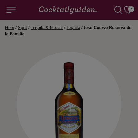
0
Hem
/
Sprit
/
Tequila & Mezcal
/
Tequila
/
Jose Cuervo Reserva de
la Familia
COCKTAILS & DRINKAR
Alla cocktails & drinkar
Alkoholfritt
Champagne
Cocktails
Gin