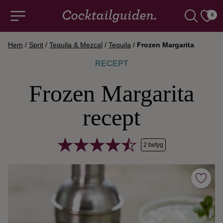
0
Hem
/
Sprit
/
Tequila & Mezcal
/
Tequila
/
Frozen Margarita
COCKTAILS & DRINKAR
RECEPT
Frozen Margarita
Alla cocktails & drinkar
recept
Alkoholfritt
2 betyg
Champagne
Cocktails
Gin