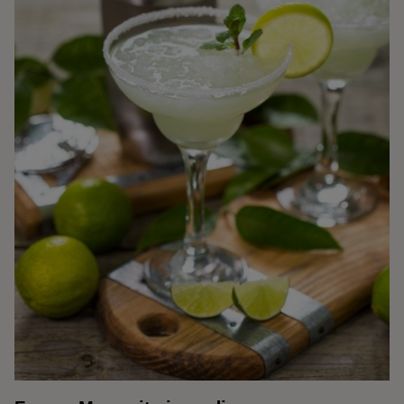
Kaffe
Konjak
Likör
Rom
Shots
Tequila
Vodka
Whisky