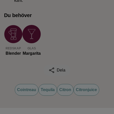
kant.
Du behöver
REDSKAP
GLAS
Blender
Margarita
Dela
Cointreau
Tequila
Citron
Citronjuice