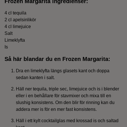
Frozen Margarita ingredienser:
Ingredienser
4 cl tequila
2 cl apelsinlikör
4 cl limejuice
Salt
Limeklyfta
Is
Så här blandar du en Frozen Margarita:
Dra en limeklyfta längs glasets kant och doppa
sedan kanten i salt.
Häll ner tequila, triple sec, limejuice och is i blender
eller i en behållare för stavmixer och mixa till en
slushig konsistens. Om den blir för rinning kan du
addera mer is för en mer fast konsistens.
Häll i ett kylt cocktailglas med krossad is och saltad