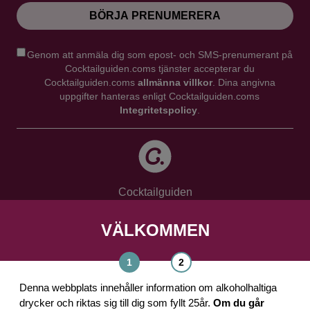
BÖRJA PRENUMERERA
Genom att anmäla dig som epost- och SMS-prenumerant på
Cocktailguiden.coms tjänster accepterar du
Cocktailguiden.coms
allmänna villkor
. Dina angivna
uppgifter hanteras enligt Cocktailguiden.coms
Integritetspolicy
.
Cocktailguiden
Vinguiden Nordic AB
Västra Järnvägsgatan 21, 111 64 Stockholm
VÄLKOMMEN
info@cocktailguiden.com
Denna webbplats innehåller information om alkoholhaltiga
drycker och riktas sig till dig som fyllt 25år.
Om du går