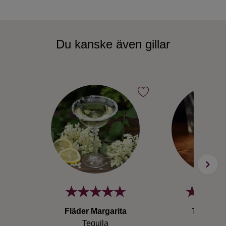
Du kanske även gillar
Fläder Margarita
Tequila 
Tequila
Tequil