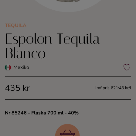
Kaffe
Konjak
TEQUILA
Espolon Tequila
Likör
Blanco
Rom
Mexiko
Shots
435 kr
Jmf.pris 621:43 kr/l
Tequila
Vodka
Nr 85246
- Flaska 700 ml
- 40%
Whisky