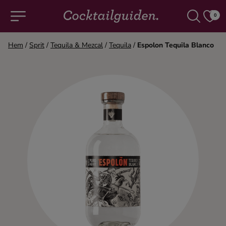
0
Hem
/
Sprit
/
Tequila & Mezcal
/
Tequila
/
Espolon Tequila Blanco
COCKTAILS & DRINKAR
Alla cocktails & drinkar
Alkoholfritt
Champagne
Cocktails
Gin