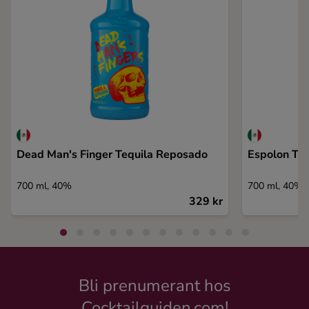
Dead Man's Finger Tequila Reposado
Espolon Te
700 ml, 40%
700 ml, 40%
329 kr
Bli prenumerant hos
Cocktailguiden.com!