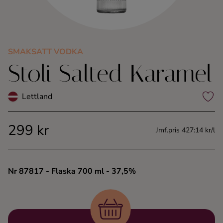
Kaffe
Konjak
SMAKSATT VODKA
Stoli Salted Karamel
Likör
Rom
Lettland
Shots
299 kr
Jmf.pris 427:14 kr/l
Tequila
Nr 87817
- Flaska 700 ml
- 37,5%
Vodka
Whisky