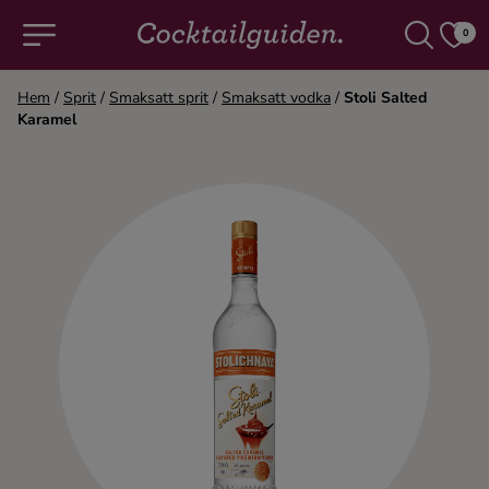
0
Hem
/
Sprit
/
Smaksatt sprit
/
Smaksatt vodka
/
Stoli Salted
Karamel
COCKTAILS & DRINKAR
Alla cocktails & drinkar
Alkoholfritt
Champagne
Cocktails
Gin