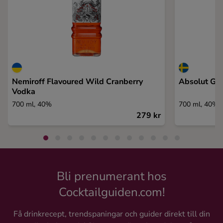
Nemiroff Flavoured Wild Cranberry
Absolut Gra
Vodka
700 ml, 40%
700 ml, 40%
279 kr
Bli prenumerant hos
Cocktailguiden.com!
Få drinkrecept, trendspaningar och guider direkt till din