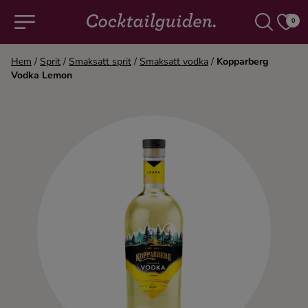
0
Hem
/
Sprit
/
Smaksatt sprit
/
Smaksatt vodka
/
Kopparberg
Vodka Lemon
COCKTAILS & DRINKAR
Alla cocktails & drinkar
Alkoholfritt
Champagne
Cocktails
Gin