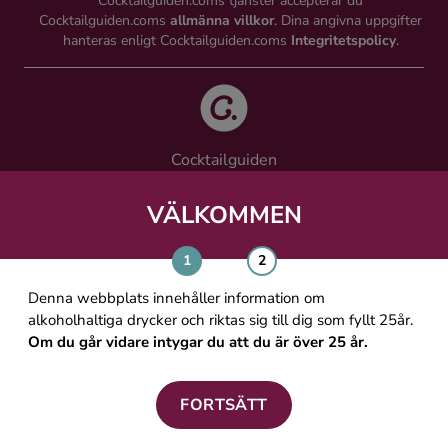
Cocktailguiden.coms tjänster accepterar du
Cocktailguiden.coms
allmänna villkor
. Dina angivna uppgifter
hanteras enligt Cocktailguiden.coms
Integritetspolicy
.
Cocktailguiden
Vinguiden Nordic AB
Västra Järnvägsgatan 21, 111 64 Stockholm
VÄLKOMMEN
info@cocktailguiden.com
Denna webbplats innehåller information om
alkoholhaltiga drycker och riktas sig till dig som fyllt 25år.
Om du går vidare intygar du att du är över 25 år.
OM COCKTAILGUIDEN
ALLMÄNNA VILLKOR
FORTSÄTT
PERSONUPPGIFTSPOLICY