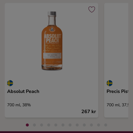
Absolut Peach
Precis Pist
700 ml, 38%
700 ml, 37,5
267 kr