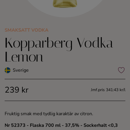
Kaffe
Konjak
SMAKSATT VODKA
Kopparberg Vodka
Likör
Lemon
Rom
Sverige
Shots
239 kr
Tequila
Jmf.pris 341:43 kr/l
Vodka
Fruktig smak med tydlig karaktär av citron.
Whisky
Nr 52373
- Flaska 700 ml
- 37,5%
- Sockerhalt <0,3