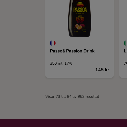
Passoã Passion Drink
L
350 ml, 17%
7
145 kr
Visar
73
till
84
av
953
resultat