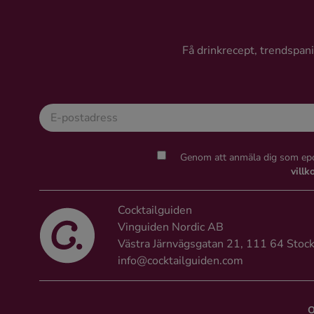
Få drinkrecept, trendspanin
Genom att anmäla dig som epo
villk
Cocktailguiden
Vinguiden Nordic AB
Västra Järnvägsgatan 21, 111 64 Stoc
info@cocktailguiden.com
O