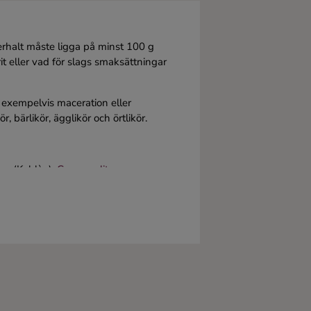
erhalt måste ligga på minst 100 g
prit eller vad för slags smaksättningar
exempelvis maceration eller
r, bärlikör, ägglikör och örtlikör.
ian
(Kahlùa),
Cosmopolitan