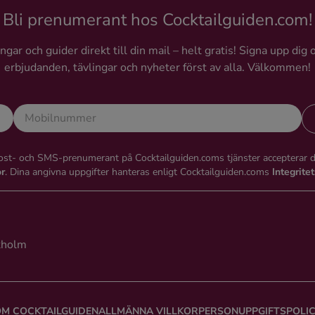
Bli prenumerant hos Cocktailguiden.com!
gar och guider direkt till din mail – helt gratis! Signa upp dig 
erbjudanden, tävlingar och nyheter först av alla. Välkommen!
st- och SMS-prenumerant på Cocktailguiden.coms tjänster accepterar 
or
. Dina angivna uppgifter hanteras enligt Cocktailguiden.coms
Integrite
kholm
M COCKTAILGUIDEN
ALLMÄNNA VILLKOR
PERSONUPPGIFTSPOLI