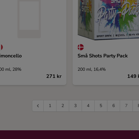
imoncello
Små Shots Party Pack
00 ml, 28%
200 ml, 16,4%
271 kr
149 
1
2
3
4
5
6
7