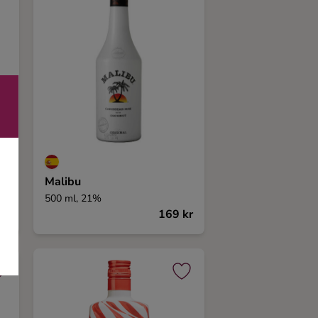
Malibu
500 ml, 21%
kr
169 kr