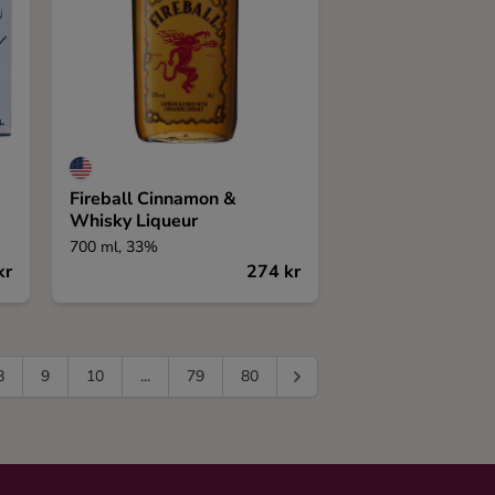
Fireball Cinnamon &
Whisky Liqueur
700 ml, 33%
kr
274 kr
8
9
10
...
79
80