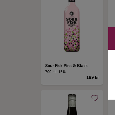
Sour Fisk Pink & Black
D
700 ml, 15%
3
189 kr