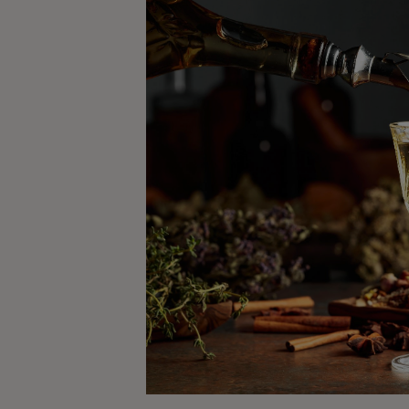
Kaffe
Konjak
Likör
Rom
Shots
Tequila
Vodka
Whisky