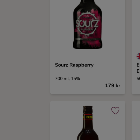
Sourz Raspberry
E
E
700 ml, 15%
5
179 kr