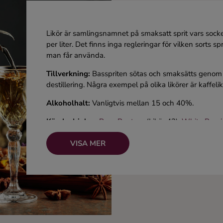
Likör är samlingsnamnet på smaksatt sprit vars sock
per liter. Det finns inga regleringar för vilken sorts s
man får använda.
Tillverkning:
Basspriten sötas och smaksätts genom 
destillering. Några exempel på olika likörer är kaffelikö
Alkoholhalt:
Vanligtvis mellan 15 och 40%.
Kända drinkar:
Rosa Pantern
(Likör 43),
White Russ
(Cointreau)
VISA MER