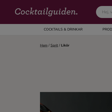
COCKTAILS & DRINKAR
COCKTAILS & DRINKAR
PROD
Alla cocktails & drinkar
Hem
/
Sprit
/
Likör
Alkoholfritt
Champagne
Cocktails
Gin