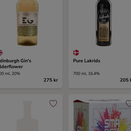
dinburgh Gin's
Pure Lakrids
lderflower
00 ml, 20%
700 ml, 16,4%
275 kr
205 