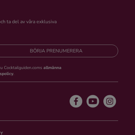
och ta del av våra exklusiva
BÖRJA PRENUMERERA
du Cocktailguiden.coms
allmänna
tspolicy
.
CY