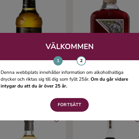
VÄLKOMMEN
Denna webbplats innehåller information om alkoholhaltiga
drycker och riktas sig till dig som fyllt 25år.
Om du går vidare
rambuie
Elephant Sloe Gin
intygar du att du är över 25 år.
50 ml, 40%
500 ml, 35%
199 kr
449 
FORTSÄTT