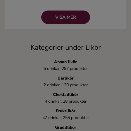
Alkoholhalt:
Vanligtvis mellan 15 och 40%.
Ingredienser
Kända drinkar:
Rosa Pantern
VISA MER
(Likör 43),
White Russian
(Kahlùa),
Cosmopolitan
(Cointreau)
Kategorier under Likör
Annan likör
5 drinkar, 297 produkter
Bärlikör
2 drinkar, 120 produkter
Chokladlikör
4 drinkar, 28 produkter
Fruktlikör
47 drinkar, 255 produkter
Gräddlikör