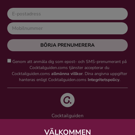
BÖRJA PRENUMERERA
Genom att anmäla dig som epost- och SMS-prenumerant på
Cocktailguiden.coms tjänster accepterar du
Cocktailguiden.coms
allmänna villkor
. Dina angivna uppgifter
hanteras enligt Cocktailguiden.coms
Integritetspolicy
.
Cocktailguiden
Vinguiden Nordic AB
Västra Järnvägsgatan 21, 111 64 Stockholm
VÄLKOMMEN