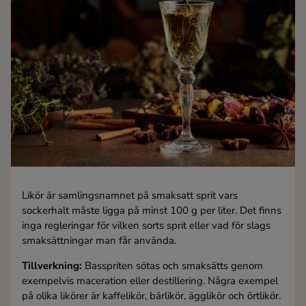
Kaffe
Konjak
Likör
Rom
Shots
Likör är samlingsnamnet på smaksatt sprit vars
Tequila
sockerhalt måste ligga på minst 100 g per liter. Det finns
inga regleringar för vilken sorts sprit eller vad för slags
smaksättningar man får använda.
Vodka
Tillverkning:
Basspriten sötas och smaksätts genom
exempelvis maceration eller destillering. Några exempel
Whisky
på olika likörer är kaffelikör, bärlikör, ägglikör och örtlikör.