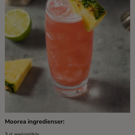
Kaffe
Konjak
Likör
Rom
Shots
Tequila
Vodka
Moorea ingredienser:
Whisky
3 cl apelsinlikör