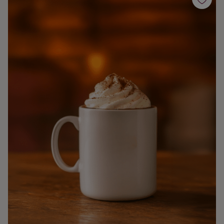
Kaffe
Konjak
Likör
Rom
Shots
Tequila
Vodka
Whisky