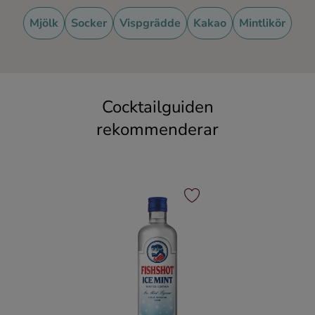
Mjölk
Socker
Vispgrädde
Kakao
Mintlikör
Cocktailguiden
rekommenderar