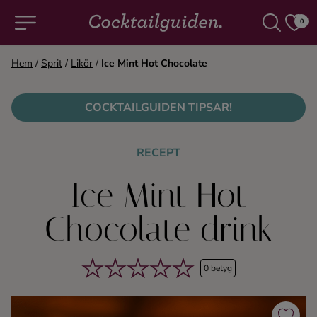
0
Hem
/
Sprit
/
Likör
/
Ice Mint Hot Chocolate
COCKTAILS & DRINKAR
COCKTAILGUIDEN TIPSAR!
Alla cocktails & drinkar
RECEPT
Alkoholfritt
Ice Mint Hot
Champagne
Chocolate drink
Cocktails
0 betyg
Gin