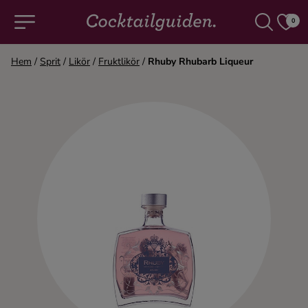
0
Hem
/
Sprit
/
Likör
/
Fruktlikör
/
Rhuby Rhubarb Liqueur
COCKTAILS & DRINKAR
Alla cocktails & drinkar
Alkoholfritt
Champagne
Cocktails
Gin