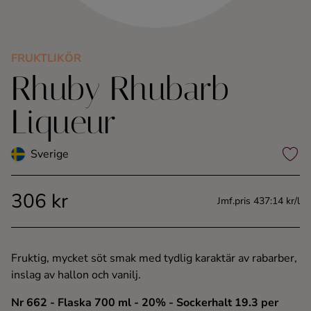
Kaffe
Konjak
FRUKTLIKÖR
Rhuby Rhubarb
Likör
Liqueur
Rom
Sverige
Shots
306 kr
Jmf.pris 437:14 kr/l
Tequila
Vodka
Fruktig, mycket söt smak med tydlig karaktär av rabarber,
inslag av hallon och vanilj.
Whisky
Nr 662
- Flaska 700 ml
- 20%
- Sockerhalt 19.3 per