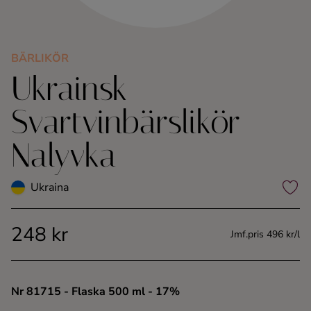
Kaffe
Konjak
BÄRLIKÖR
Ukrainsk
Likör
Svartvinbärslikör
Rom
Nalyvka
Shots
Ukraina
Tequila
248 kr
Jmf.pris 496 kr/l
Vodka
Whisky
Nr 81715
- Flaska 500 ml
- 17%