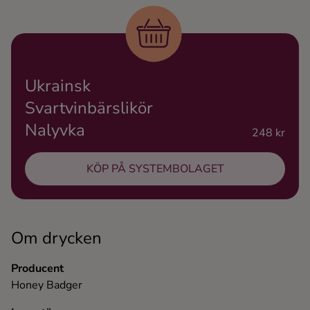
Ingredienser
Ukrainsk
Svartvinbärslikör
Nalyvka
248 kr
KÖP PÅ SYSTEMBOLAGET
Om drycken
Producent
Honey Badger