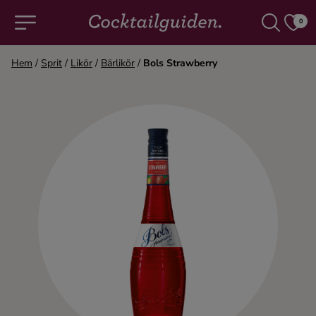
0
Hem
/
Sprit
/
Likör
/
Bärlikör
/
Bols Strawberry
COCKTAILS & DRINKAR
Alla cocktails & drinkar
Alkoholfritt
Champagne
Cocktails
Gin