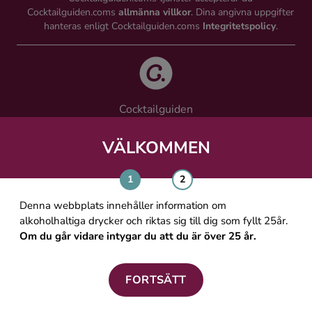
Cocktailguiden.coms
allmänna villkor
. Dina angivna uppgifter
hanteras enligt Cocktailguiden.coms
Integritetspolicy
.
Cocktailguiden
Vinguiden Nordic AB
Västra Järnvägsgatan 21, 111 64 Stockholm
VÄLKOMMEN
info@cocktailguiden.com
Denna webbplats innehåller information om
alkoholhaltiga drycker och riktas sig till dig som fyllt 25år.
Om du går vidare intygar du att du är över 25 år.
OM COCKTAILGUIDEN
ALLMÄNNA VILLKOR
FORTSÄTT
PERSONUPPGIFTSPOLICY