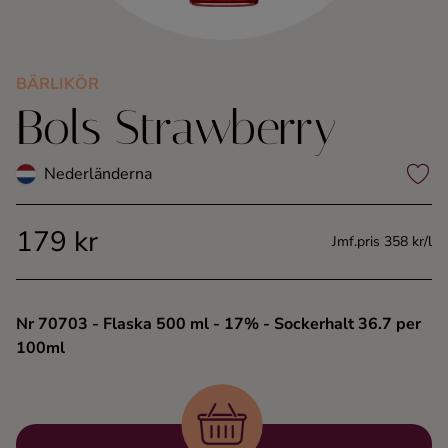
Kaffe
Konjak
BÄRLIKÖR
Bols Strawberry
Likör
Nederländerna
Rom
179 kr
Jmf.pris 358 kr/l
Shots
Tequila
Nr 70703
- Flaska 500 ml
- 17%
- Sockerhalt 36.7 per
100ml
Vodka
Whisky