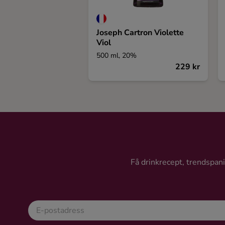
Joseph Cartron Violette
Viol
500 ml, 20%
229 kr
Få drinkrecept, trendspanin