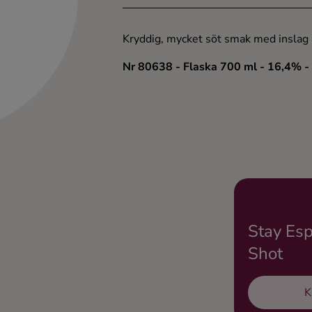
Kryddig, mycket söt smak med inslag av
Nr 80638
- Flaska 700 ml
- 16,4%
-
Stay Esp
Shot
K