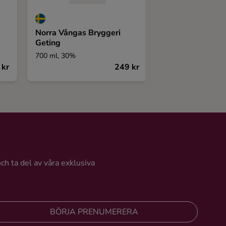
Norra Vångas Bryggeri
Nixta Licor de E
Geting
700 ml, 30%
700 ml, 30%
 kr
249 kr
och ta del av våra exklusiva
BÖRJA PRENUMERERA