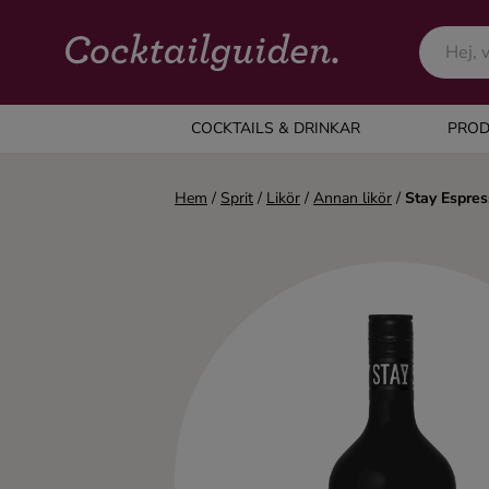
COCKTAILS & DRINKAR
COCKTAILS & DRINKAR
PROD
Alla cocktails & drinkar
Hem
/
Sprit
/
Likör
/
Annan likör
/
Stay Espres
Alkoholfritt
Champagne
Cocktails
Gin