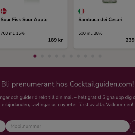
Sour Fisk Sour Apple
Sambuca dei Cesari
700 ml, 15%
500 ml, 38%
189 kr
239
Bli prenumerant hos Cocktailguiden.com!
gar och guider direkt till din mail – helt gratis! Signa upp dig 
erbjudanden, tävlingar och nyheter först av alla. Välkommen!