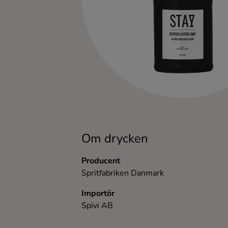
Kaffe
Konjak
Likör
Rom
Shots
Om drycken
Tequila
Producent
Spritfabriken Danmark
Vodka
Importör
Spivi AB
Whisky