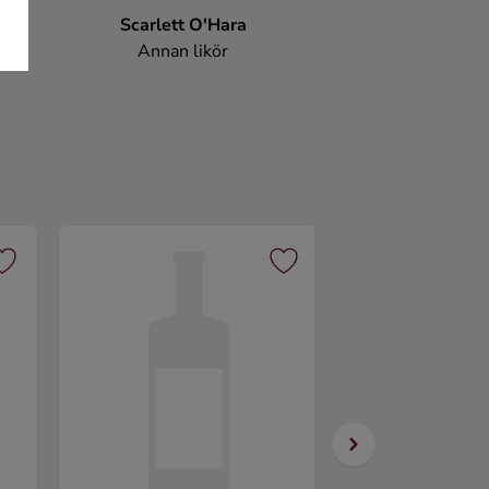
Scarlett O'Hara
Annan likör