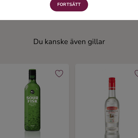
FORTSÄTT
Golden Dream
Billiard Hurricane
Annan likör
Annan likör
Du kanske även gillar