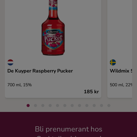
De Kuyper Raspberry Pucker
Wildmix Sh
700 ml, 15%
500 ml, 22%
185 kr
Bli prenumerant hos