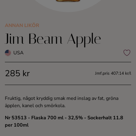
Kaffe
Konjak
ANNAN LIKÖR
Jim Beam Apple
Likör
USA
Rom
285 kr
Jmf.pris 407:14 kr/l
Shots
Tequila
Fruktig, något kryddig smak med inslag av fat, gröna
äpplen, kanel och smörkola.
Vodka
Nr 53513
- Flaska 700 ml
- 32,5%
- Sockerhalt 11.8
per 100ml
Whisky