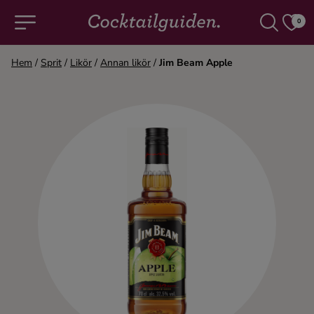
0
Hem
/
Sprit
/
Likör
/
Annan likör
/
Jim Beam Apple
COCKTAILS & DRINKAR
Alla cocktails & drinkar
Alkoholfritt
Champagne
Cocktails
Gin