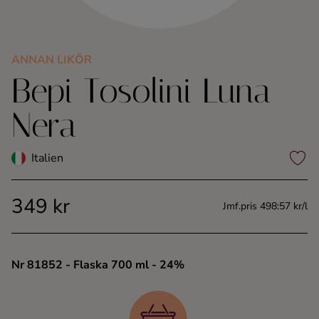
Kaffe
Konjak
ANNAN LIKÖR
Bepi Tosolini Luna
Likör
Nera
Rom
Italien
Shots
349 kr
Jmf.pris 498:57 kr/l
Tequila
Vodka
Nr 81852
- Flaska 700 ml
- 24%
Whisky