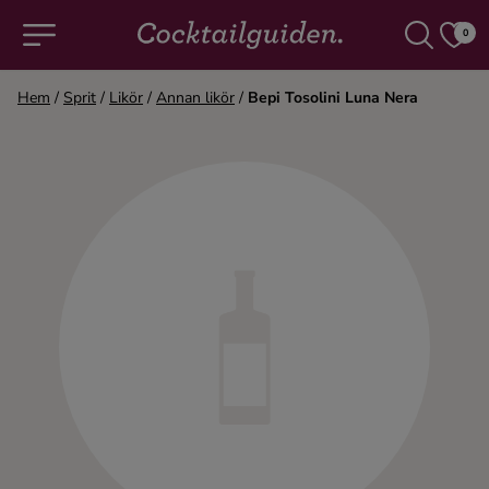
0
Hem
/
Sprit
/
Likör
/
Annan likör
/
Bepi Tosolini Luna Nera
COCKTAILS & DRINKAR
Alla cocktails & drinkar
Alkoholfritt
Champagne
Cocktails
Gin