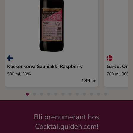
Koskenkorva Salmiakki Raspberry
Ga-Jol Orig
500 ml, 30%
700 ml, 30%
189 kr
Bli prenumerant hos
Cocktailguiden.com!