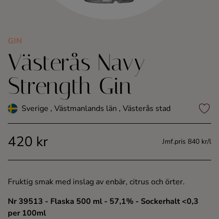
Kaffe
Konjak
GIN
Västerås Navy
Likör
Strength Gin
Rom
Sverige , Västmanlands län , Västerås stad
Shots
420 kr
Jmf.pris 840 kr/l
Tequila
Vodka
Fruktig smak med inslag av enbär, citrus och örter.
Nr 39513
- Flaska 500 ml
- 57,1%
- Sockerhalt <0,3
Whisky
per 100ml