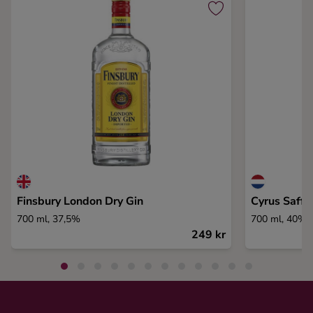
Finsbury London Dry Gin
Cyrus Saffr
700 ml, 37,5%
700 ml, 40%
249 kr