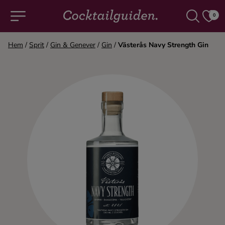
0
Hem
/
Sprit
/
Gin & Genever
/
Gin
/
Västerås Navy Strength Gin
COCKTAILS & DRINKAR
Alla cocktails & drinkar
Alkoholfritt
Champagne
Cocktails
Gin