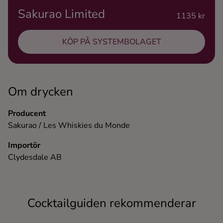
Sakurao Limited
Ingredienser
1135 kr
KÖP PÅ SYSTEMBOLAGET
Om drycken
Producent
Sakurao / Les Whiskies du Monde
Importör
Clydesdale AB
Cocktailguiden rekommenderar