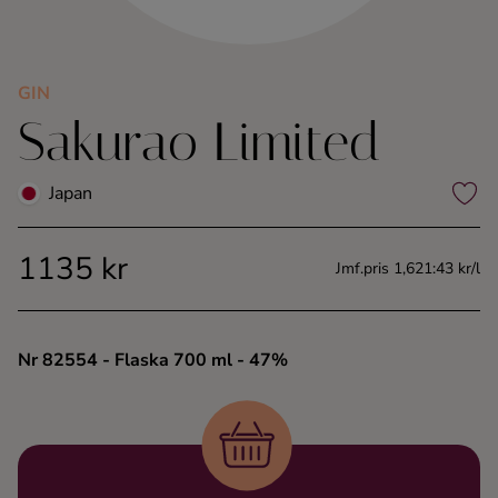
Kaffe
Konjak
GIN
Sakurao Limited
Likör
Japan
Rom
1135 kr
Jmf.pris 1,621:43 kr/l
Shots
Tequila
Nr 82554
- Flaska 700 ml
- 47%
Vodka
Whisky