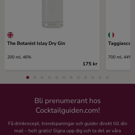
The Botanist Islay Dry Gin
Taggiasco O
200 ml, 46%
700 ml, 44%
175 kr
Bli prenumerant hos
Cocktailguiden.com!
Få drinkrecept, trendspaningar och guider direkt till din
mail – helt gratis! Signa upp dig och ta del av våra