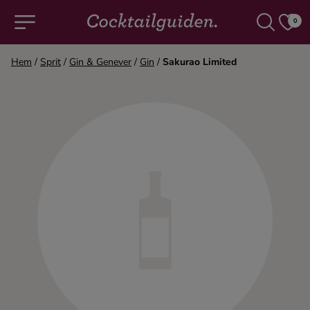
0
Hem
/
Sprit
/
Gin & Genever
/
Gin
/
Sakurao Limited
COCKTAILS & DRINKAR
Alla cocktails & drinkar
Alkoholfritt
Champagne
Cocktails
Gin