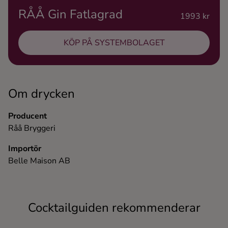
RÅÅ Gin Fatlagrad
Ingredienser
1993 kr
KÖP PÅ SYSTEMBOLAGET
Om drycken
Producent
Råå Bryggeri
Importör
Belle Maison AB
Cocktailguiden rekommenderar