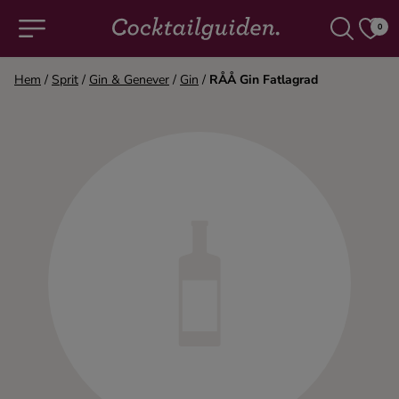
0
Hem
/
Sprit
/
Gin & Genever
/
Gin
/
RÅÅ Gin Fatlagrad
COCKTAILS & DRINKAR
Alla cocktails & drinkar
Alkoholfritt
Champagne
Cocktails
Gin