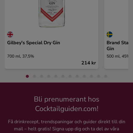
Gilbey's Special Dry Gin
Brand Star
Gin
700 ml, 37,5%
500 ml, 45%
214 kr
Bli prenumerant hos
Cocktailguiden.com!
Få drinkrecept, trendspaningar och guider direkt till din
mail – helt gratis! Signa upp dig och ta del av våra