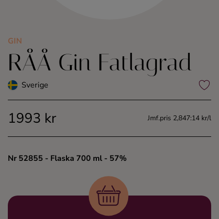
Kaffe
Konjak
GIN
RÅÅ Gin Fatlagrad
Likör
Sverige
Rom
1993 kr
Jmf.pris 2,847:14 kr/l
Shots
Tequila
Nr 52855
- Flaska 700 ml
- 57%
Vodka
Whisky