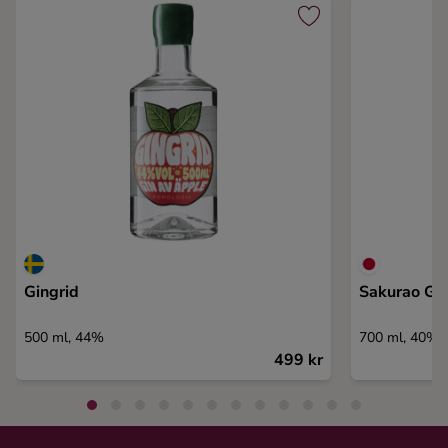
Gingrid
Sakurao Gin
500 ml, 44%
700 ml, 40%
499 kr