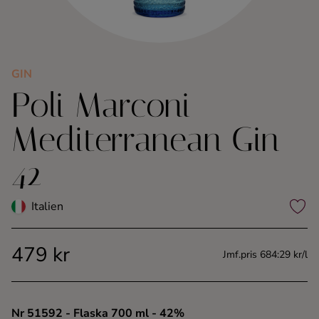
Kaffe
Konjak
GIN
Poli Marconi
Likör
Mediterranean Gin
Rom
42
Shots
Italien
Tequila
479 kr
Vodka
Jmf.pris 684:29 kr/l
Whisky
Nr 51592
- Flaska 700 ml
- 42%