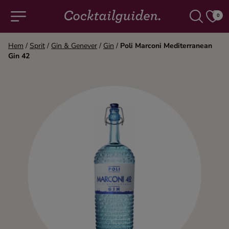
0
Hem
/
Sprit
/
Gin & Genever
/
Gin
/
Poli Marconi Mediterranean
Gin 42
COCKTAILS & DRINKAR
Alla cocktails & drinkar
Alkoholfritt
Champagne
Cocktails
Gin