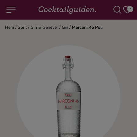
0
Hem
/
Sprit
/
Gin & Genever
/
Gin
/
Marconi 46 Poli
COCKTAILS & DRINKAR
Alla cocktails & drinkar
Alkoholfritt
Champagne
Cocktails
Gin