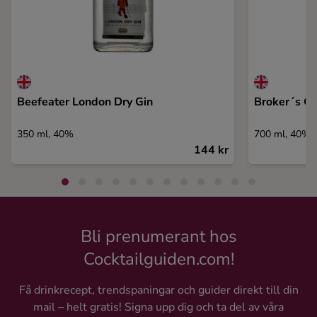
Beefeater London Dry Gin
Broker´s Gi
350 ml, 40%
700 ml, 40%
144 kr
Bli prenumerant hos
Cocktailguiden.com!
Få drinkrecept, trendspaningar och guider direkt till din
mail – helt gratis! Signa upp dig och ta del av våra