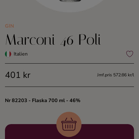
Kaffe
Konjak
GIN
Marconi 46 Poli
Likör
Italien
Rom
401 kr
Jmf.pris 572:86 kr/l
Shots
Tequila
Nr 82203
- Flaska 700 ml
- 46%
Vodka
Whisky