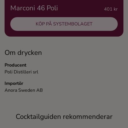
Marconi 46 Poli
Ingredienser
401 kr
KÖP PÅ SYSTEMBOLAGET
Om drycken
Producent
Poli Distilleri srl
Importör
Anora Sweden AB
Cocktailguiden rekommenderar