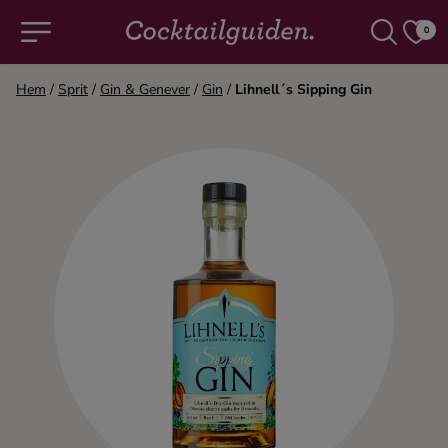
0
Hem
/
Sprit
/
Gin & Genever
/
Gin
/
Lihnell´s Sipping Gin
COCKTAILS & DRINKAR
Alla cocktails & drinkar
Alkoholfritt
Champagne
Cocktails
Gin