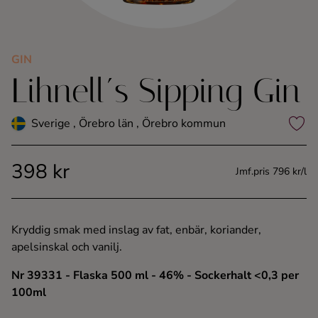
Kaffe
Konjak
GIN
Lihnell´s Sipping Gin
Likör
Sverige , Örebro län , Örebro kommun
Rom
398 kr
Jmf.pris 796 kr/l
Shots
Tequila
Kryddig smak med inslag av fat, enbär, koriander,
apelsinskal och vanilj.
Vodka
Nr 39331
- Flaska 500 ml
- 46%
- Sockerhalt <0,3 per
100ml
Whisky