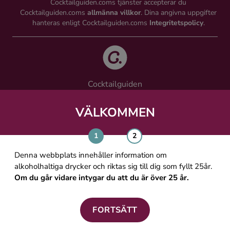
Cocktailguiden.coms tjänster accepterar du
Cocktailguiden.coms
allmänna villkor
. Dina angivna uppgifter
hanteras enligt Cocktailguiden.coms
Integritetspolicy
.
Cocktailguiden
Vinguiden Nordic AB
Västra Järnvägsgatan 21, 111 64 Stockholm
VÄLKOMMEN
info@cocktailguiden.com
Denna webbplats innehåller information om
alkoholhaltiga drycker och riktas sig till dig som fyllt 25år.
Om du går vidare intygar du att du är över 25 år.
OM COCKTAILGUIDEN
ALLMÄNNA VILLKOR
FORTSÄTT
PERSONUPPGIFTSPOLICY