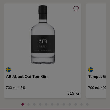
All About Old Tom Gin
Tempel Grap
700 ml, 43%
700 ml, 40%
319 kr