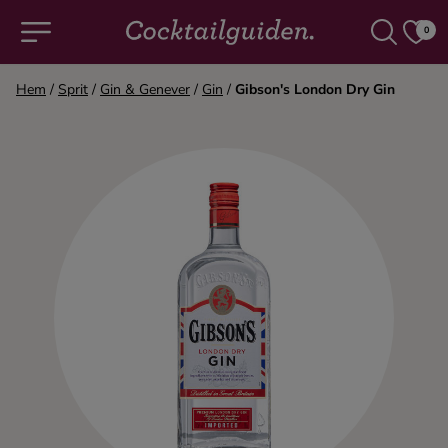
0
Hem
/
Sprit
/
Gin & Genever
/
Gin
/
Gibson's London Dry Gin
COCKTAILS & DRINKAR
Alla cocktails & drinkar
Alkoholfritt
Champagne
Cocktails
Gin