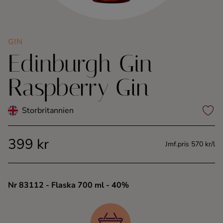
Kaffe
Konjak
GIN
Edinburgh Gin
Likör
Raspberry Gin
Rom
Storbritannien
Shots
399 kr
Jmf.pris 570 kr/l
Tequila
Vodka
Nr 83112
- Flaska 700 ml
- 40%
Whisky