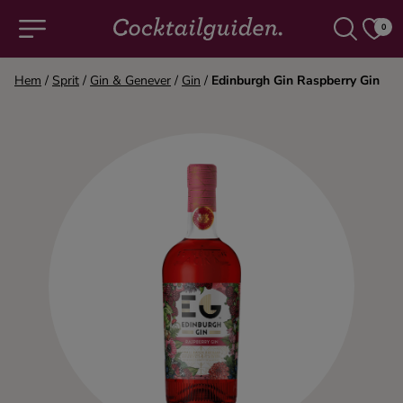
0
Hem
/
Sprit
/
Gin & Genever
/
Gin
/
Edinburgh Gin Raspberry Gin
COCKTAILS & DRINKAR
Alla cocktails & drinkar
Alkoholfritt
Champagne
Cocktails
Gin