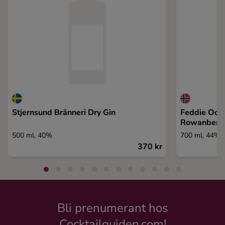
Stjernsund Bränneri Dry Gin
Feddie Ocea
Rowanberry
500 ml, 40%
700 ml, 44%
370 kr
Bli prenumerant hos
Cocktailguiden.com!