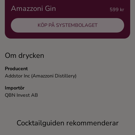
Amazzoni Gin
Ingredienser
599 kr
KÖP PÅ SYSTEMBOLAGET
Om drycken
Producent
Addstor Inc (Amazzoni Distillery)
Importör
QBN Invest AB
Cocktailguiden rekommenderar