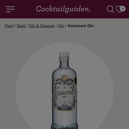
0
Hem
/
Sprit
/
Gin & Genever
/
Gin
/
Amazzoni Gin
COCKTAILS & DRINKAR
Alla cocktails & drinkar
Alkoholfritt
Champagne
Cocktails
Gin