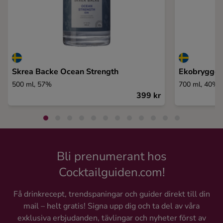
Skrea Backe Ocean Strength
Ekobryggeri
500 ml, 57%
700 ml, 40%
399 kr
Bli prenumerant hos
Cocktailguiden.com!
Få drinkrecept, trendspaningar och guider direkt till din
mail – helt gratis! Signa upp dig och ta del av våra
exklusiva erbjudanden, tävlingar och nyheter först av