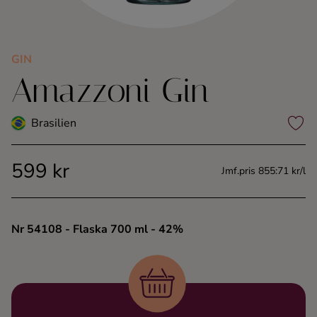
Kaffe
Konjak
GIN
Amazzoni Gin
Likör
Brasilien
Rom
599 kr
Jmf.pris 855:71 kr/l
Shots
Tequila
Nr 54108
- Flaska 700 ml
- 42%
Vodka
Whisky