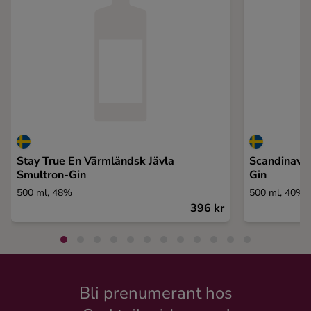
Stay True En Värmländsk Jävla
Scandinavia
Smultron-Gin
Gin
500 ml, 48%
500 ml, 40%
396 kr
Bli prenumerant hos