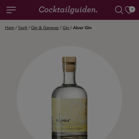
0
Hem
/
Sprit
/
Gin & Genever
/
Gin
/
Alvar Gin
COCKTAILS & DRINKAR
Alla cocktails & drinkar
Alkoholfritt
Champagne
Cocktails
Gin