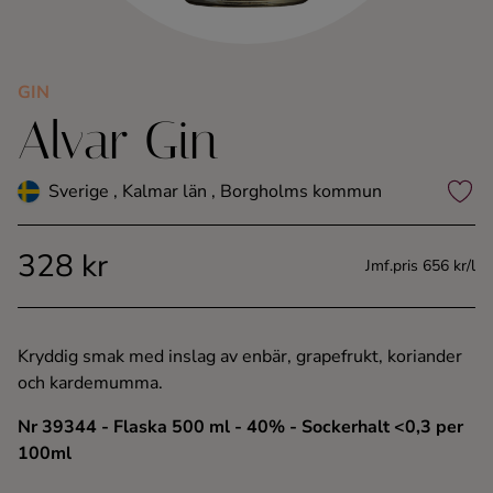
Kaffe
Konjak
GIN
Alvar Gin
Likör
Sverige , Kalmar län , Borgholms kommun
Rom
328 kr
Jmf.pris 656 kr/l
Shots
Tequila
Kryddig smak med inslag av enbär, grapefrukt, koriander
och kardemumma.
Vodka
Nr 39344
- Flaska 500 ml
- 40%
- Sockerhalt <0,3 per
100ml
Whisky