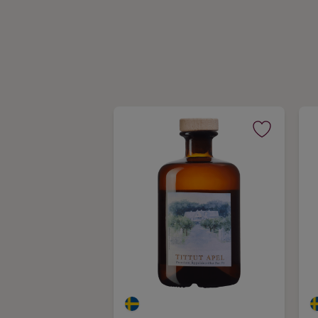
Kaffe
Konjak
Likör
Rom
Shots
Tequila
Vodka
Whisky