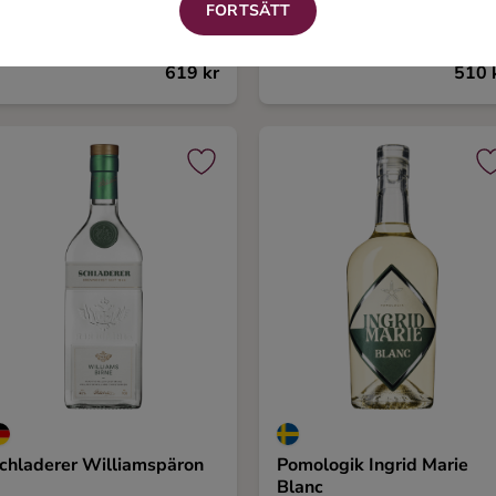
agrad 10
Ädeldestillat Druva
FORTSÄTT
Fatlagrad
00 ml, 38%
500 ml, 44,6%
619 kr
510 
chladerer Williamspäron
Pomologik Ingrid Marie
Blanc