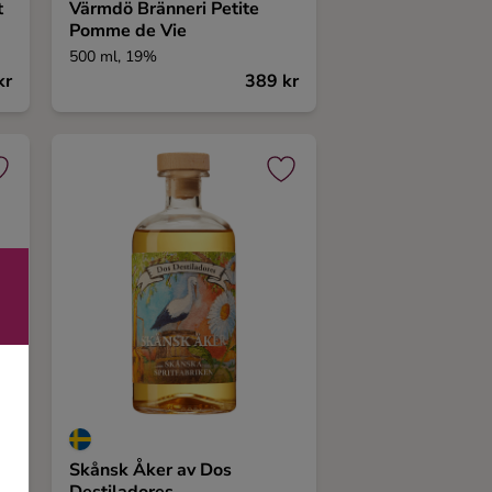
t
Värmdö Bränneri Petite
Pomme de Vie
500 ml, 19%
kr
389 kr
Skånsk Åker av Dos