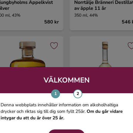
jungbyholms Äppelkvist
Norrtälje Bränneri Destilla
ilver
av äpple 11 år
00 ml, 43%
350 ml, 44%
580 kr
546 
VÄLKOMMEN
Denna webbplats innehåller information om alkoholhaltiga
drycker och riktas sig till dig som fyllt 25år.
Om du går vidare
intygar du att du är över 25 år.
rilds Vingård DruvAvec
Bränneslyckan