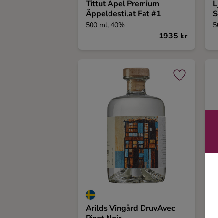
Tittut Apel Premium
L
Ingredienser
Äppeldestilat Fat #1
S
500 ml, 40%
5
1935 kr
Arilds Vingård DruvAvec
A