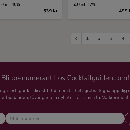
00 ml, 40%
500 ml, 42%
539 kr
499 
1
2
3
4
Bli prenumerant hos Cocktailguiden.com!
gar och guider direkt till din mail – helt gratis! Signa upp dig 
erbjudanden, tävlingar och nyheter först av alla. Välkommen!