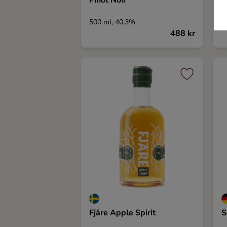
Pinot Noir
L
500 ml, 40,3%
5
488 kr
Fjäre Apple Spirit
S