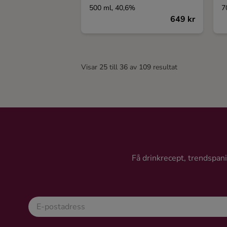
500 ml, 40,6%
7
649 kr
Visar
25
till
36
av
109
resultat
Få drinkrecept, trendspanin