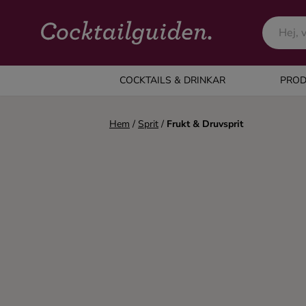
COCKTAILS & DRINKAR
COCKTAILS & DRINKAR
PROD
Alla cocktails & drinkar
Hem
/
Sprit
/
Frukt & Druvsprit
Alkoholfritt
Champagne
Cocktails
Gin