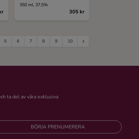
350 ml, 37,5%
kr
305 kr
5
6
7
8
9
10
och ta del av våra exklusiva
BÖRJA PRENUMERERA