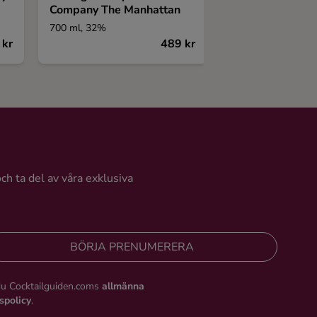
Company The Manhattan
700 ml, 32%
500 ml, 15%
 kr
489 kr
och ta del av våra exklusiva
BÖRJA PRENUMERERA
du Cocktailguiden.coms
allmänna
tspolicy
.