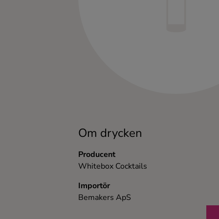
Kaffe
Konjak
Likör
Rom
Shots
Om drycken
Tequila
Producent
Whitebox Cocktails
Vodka
Importör
Bemakers ApS
Whisky