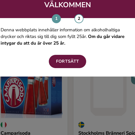
VÄLKOMMEN
Du kanske även gillar
Denna webbplats innehåller information om alkoholhaltiga
drycker och riktas sig till dig som fyllt 25år.
Om du går vidare
intygar du att du är över 25 år.
FORTSÄTT
NY
Camparisoda
Stockholms Bränneri Spi