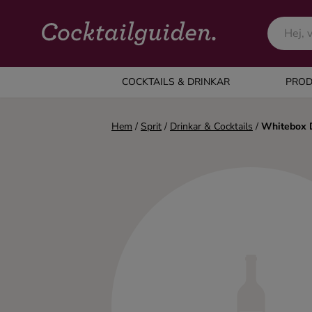
COCKTAILS & DRINKAR
COCKTAILS & DRINKAR
PROD
Alla cocktails & drinkar
Hem
/
Sprit
/
Drinkar & Cocktails
/
Whitebox D
Alkoholfritt
Champagne
Cocktails
Gin