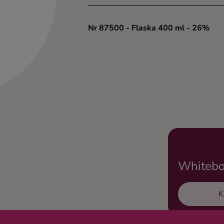
Nr 87500
- Flaska 400 ml
- 26%
Whitebo
K