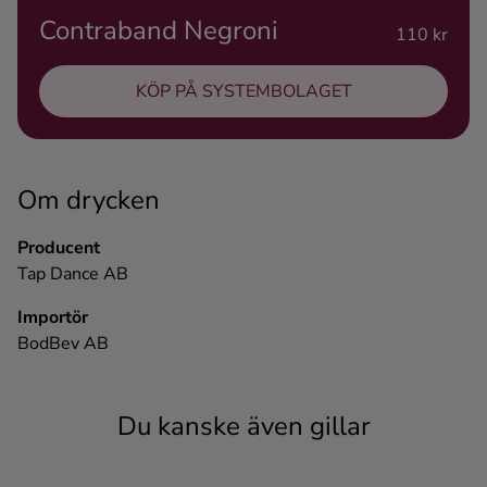
Contraband Negroni
Ingredienser
110 kr
KÖP PÅ SYSTEMBOLAGET
Om drycken
Producent
Tap Dance AB
Importör
BodBev AB
Du kanske även gillar