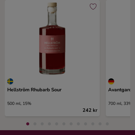
Hellström Rhubarb Sour
Avantgarde
500 ml, 15%
700 ml, 33%
242 kr