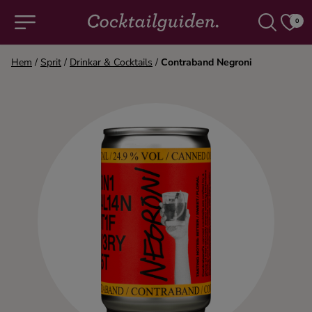
0
Hem
/
Sprit
/
Drinkar & Cocktails
/
Contraband Negroni
COCKTAILS & DRINKAR
Alla cocktails & drinkar
Alkoholfritt
Champagne
Cocktails
Gin