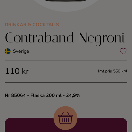
Kaffe
Konjak
DRINKAR & COCKTAILS
Contraband Negroni
Likör
Sverige
Rom
110 kr
Jmf.pris 550 kr/l
Shots
Tequila
Nr 85064
- Flaska 200 ml
- 24,9%
Vodka
Whisky