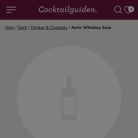
0
Hem
/
Sprit
/
Drinkar & Cocktails
/
Aeris Whiskey Sour
COCKTAILS & DRINKAR
Alla cocktails & drinkar
Alkoholfritt
Champagne
Cocktails
Gin