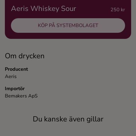
Aeris Whiskey Sour
Ingredienser
250 kr
KÖP PÅ SYSTEMBOLAGET
Om drycken
Producent
Aeris
Importör
Bemakers ApS
Du kanske även gillar