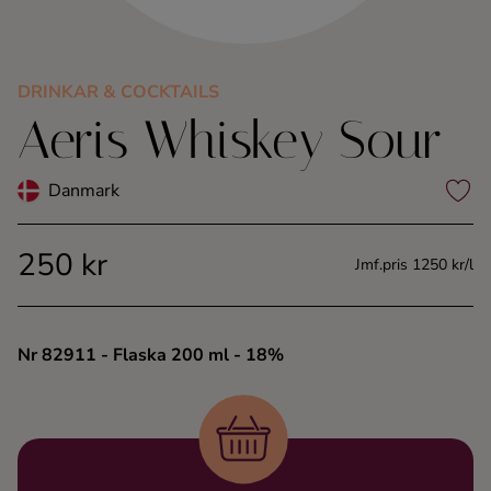
Kaffe
Konjak
DRINKAR & COCKTAILS
Aeris Whiskey Sour
Likör
Danmark
Rom
250 kr
Jmf.pris 1250 kr/l
Shots
Tequila
Nr 82911
- Flaska 200 ml
- 18%
Vodka
Whisky