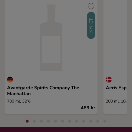
NYHET
Avantgarde Spirits Company The
Aeris Espre
Manhattan
700 ml, 32%
200 ml, 18,8
489 kr