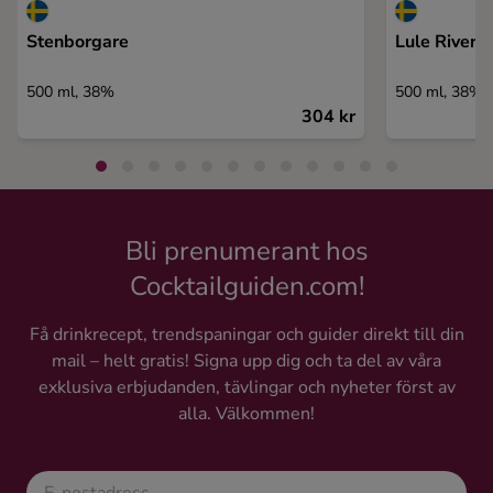
Stenborgare
Lule River K
500 ml, 38%
500 ml, 38%
304 kr
Bli prenumerant hos
Cocktailguiden.com!
Få drinkrecept, trendspaningar och guider direkt till din
mail – helt gratis! Signa upp dig och ta del av våra
exklusiva erbjudanden, tävlingar och nyheter först av
alla. Välkommen!