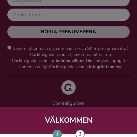
BÖRJA PRENUMERERA
Genom att anmäla dig som epost- och SMS-prenumerant på
Cocktailguiden.coms tjänster accepterar du
Cocktailguiden.coms
allmänna villkor
. Dina angivna uppgifter
hanteras enligt Cocktailguiden.coms
Integritetspolicy
.
Cocktailguiden
Vinguiden Nordic AB
Västra Järnvägsgatan 21, 111 64 Stockholm
VÄLKOMMEN
info@cocktailguiden.com