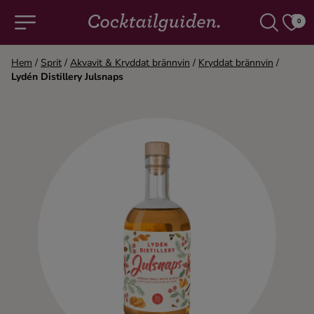
0
Hem
/
Sprit
/
Akvavit & Kryddat brännvin
/
Kryddat brännvin
/
Lydén Distillery Julsnaps
COCKTAILS & DRINKAR
Alla cocktails & drinkar
Alkoholfritt
Champagne
Cocktails
Gin