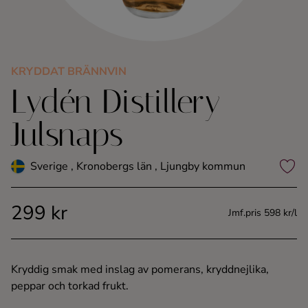
Kaffe
Konjak
KRYDDAT BRÄNNVIN
Lydén Distillery
Likör
Julsnaps
Rom
Sverige , Kronobergs län , Ljungby kommun
Shots
299 kr
Tequila
Jmf.pris 598 kr/l
Vodka
Kryddig smak med inslag av pomerans, kryddnejlika,
peppar och torkad frukt.
Whisky