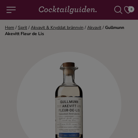
0
Hem
/
Sprit
/
Akvavit & Kryddat brännvin
/
Akvavit
/
Gullmunn
Akevitt Fleur de Lis
COCKTAILS & DRINKAR
Alla cocktails & drinkar
Alkoholfritt
Champagne
Cocktails
Gin