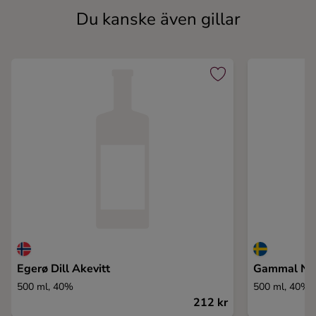
Du kanske även gillar
Egerø Dill Akevitt
Gammal Nor
500 ml, 40%
500 ml, 40%
212 kr