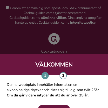
Genom att anmäla dig som epost- och SMS-prenumerant på
Cocktailguiden.coms tjänster accepterar du
Cocktailguiden.coms
allmänna villkor
. Dina angivna uppgifter
hanteras enligt Cocktailguiden.coms
Integritetspolicy
.
Cocktailguiden
Vinguiden Nordic AB
Västra Järnvägsgatan 21, 111 64 Stockholm
VÄLKOMMEN
info@cocktailguiden.com
Denna webbplats innehåller information om
alkoholhaltiga drycker och riktas sig till dig som fyllt 25år.
Om du går vidare intygar du att du är över 25 år.
OM COCKTAILGUIDEN
ALLMÄNNA VILLKOR