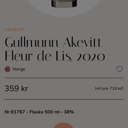
Kaffe
Konjak
AKVAVIT
Gullmunn Akevitt
Likör
Fleur de Lis, 2020
Rom
Norge
Shots
359 kr
Tequila
Jmf.pris 718 kr/l
Vodka
Nr 81767
- Flaska 500 ml
- 38%
Whisky