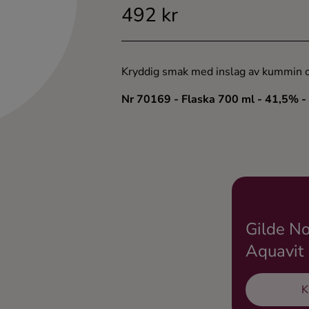
492 kr
Kryddig smak med inslag av kummin och
Nr 70169
- Flaska 700 ml
- 41,5%
-
Gilde No
Aquavit
K