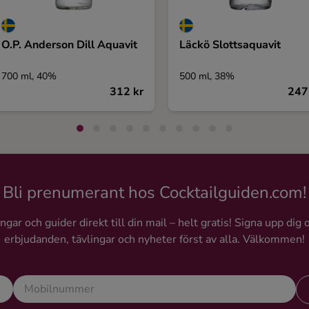
O.P. Anderson Dill Aquavit
Läckö Slottsaquavit
700 ml, 40%
500 ml, 38%
312 kr
247
Bli prenumerant hos Cocktailguiden.com!
gar och guider direkt till din mail – helt gratis! Signa upp dig 
erbjudanden, tävlingar och nyheter först av alla. Välkommen!