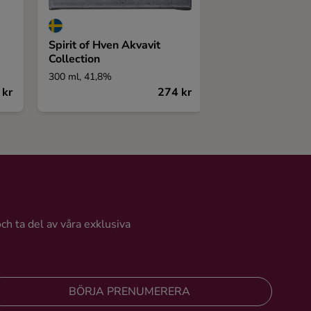
Spirit of Hven Akvavit
Gammal Norrla
Collection
300 ml, 41,8%
500 ml, 40%
 kr
274 kr
och ta del av våra exklusiva
BÖRJA PRENUMERERA