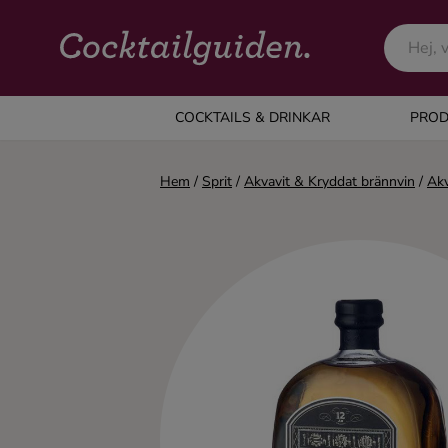
COCKTAILS & DRINKAR
COCKTAILS & DRINKAR
PROD
Alla cocktails & drinkar
Hem
/
Sprit
/
Akvavit & Kryddat brännvin
/
Akv
Alkoholfritt
Champagne
Cocktails
Gin