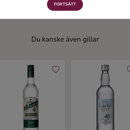
FORTSÄTT
Hallonspritz
Skymningsglöd
Akvavit
Akvavit & Kryddat brännvi
Du kanske även gillar