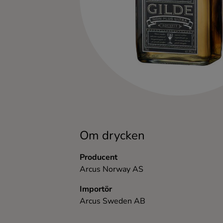
Kaffe
Konjak
Likör
Rom
Shots
Om drycken
Tequila
Producent
Arcus Norway AS
Vodka
Importör
Arcus Sweden AB
Whisky