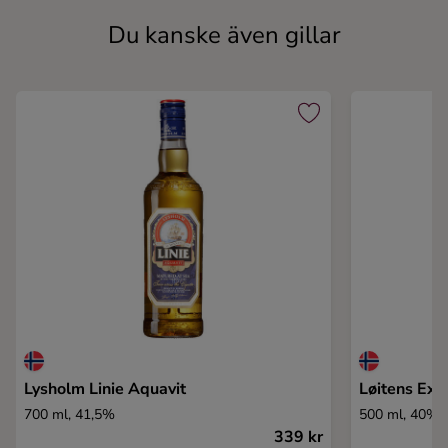
Du kanske även gillar
Lysholm Linie Aquavit
Løitens Exp
700 ml, 41,5%
500 ml, 40%
339 kr