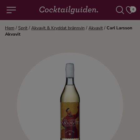
0
Hem
/
Sprit
/
Akvavit & Kryddat brännvin
/
Akvavit
/
Carl Larsson
Akvavit
COCKTAILS & DRINKAR
Alla cocktails & drinkar
Alkoholfritt
Champagne
Cocktails
Gin