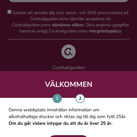
Genom att anmäla dig som epost- och SMS-prenumerant på
Cocktailguiden.coms tjänster accepterar du
Cocktailguiden.coms
allmänna villkor
. Dina angivna uppgifter
hanteras enligt Cocktailguiden.coms
Integritetspolicy
.
Cocktailguiden
Vinguiden Nordic AB
Västra Järnvägsgatan 21, 111 64 Stockholm
VÄLKOMMEN
info@cocktailguiden.com
Denna webbplats innehåller information om
alkoholhaltiga drycker och riktas sig till dig som fyllt 25år.
Om du går vidare intygar du att du är över 25 år.
OM COCKTAILGUIDEN
ALLMÄNNA VILLKOR