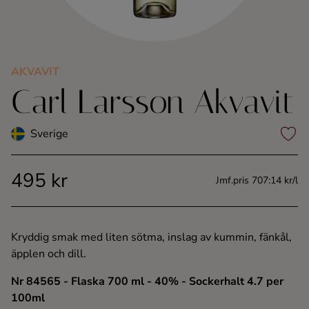
Kaffe
Konjak
AKVAVIT
Carl Larsson Akvavit
Likör
Rom
Sverige
Shots
495 kr
Jmf.pris 707:14 kr/l
Tequila
Kryddig smak med liten sötma, inslag av kummin, fänkål,
Vodka
äpplen och dill.
Nr 84565
- Flaska 700 ml
- 40%
- Sockerhalt 4.7 per
Whisky
100ml