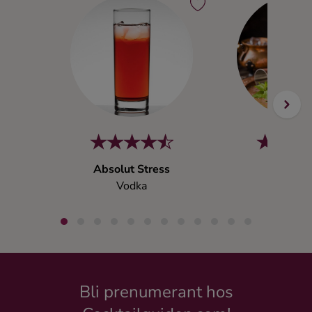
Absolut Stress
Casabla
Vodka
Annan li
Bli prenumerant hos