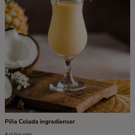
Kaffe
Konjak
Likör
Rom
Shots
Tequila
Vodka
Piña Colada ingredienser
Whisky
4 cl ljus rom