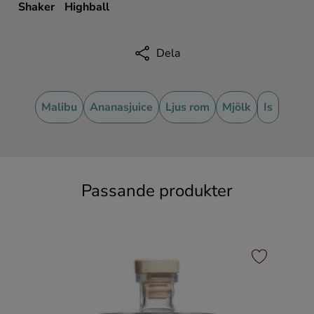
Shaker
Highball
Dela
Malibu
Ananasjuice
Ljus rom
Mjölk
Is
Passande produkter