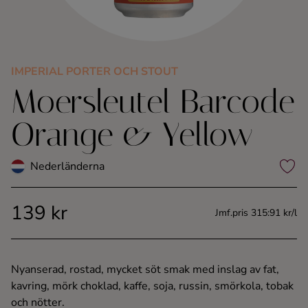
Kaffe
Konjak
IMPERIAL PORTER OCH STOUT
Moersleutel Barcode
Likör
Orange & Yellow
Rom
Nederländerna
Shots
139 kr
Tequila
Jmf.pris 315:91 kr/l
Vodka
Nyanserad, rostad, mycket söt smak med inslag av fat,
kavring, mörk choklad, kaffe, soja, russin, smörkola, tobak
Whisky
och nötter.