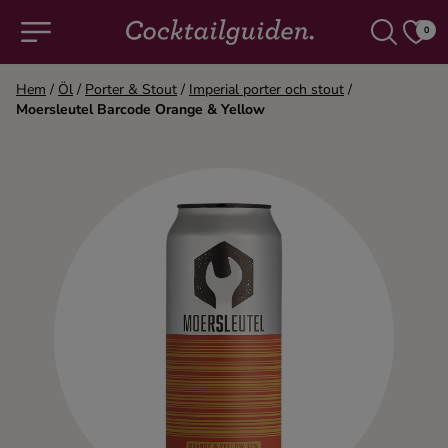
0
Hem
/
Öl
/
Porter & Stout
/
Imperial porter och stout
/
Moersleutel Barcode Orange & Yellow
COCKTAILS & DRINKAR
Alla cocktails & drinkar
Alkoholfritt
Champagne
Cocktails
Gin