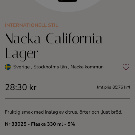
Kaffe
Konjak
INTERNATIONELL STIL
Nacka California
Likör
Lager
Rom
Sverige , Stockholms län , Nacka kommun
Shots
28:30 kr
Jmf.pris 85:76 kr/l
Tequila
Vodka
Fruktig smak med inslag av citrus, örter och ljust bröd.
Nr 33025
- Flaska 330 ml
- 5%
Whisky