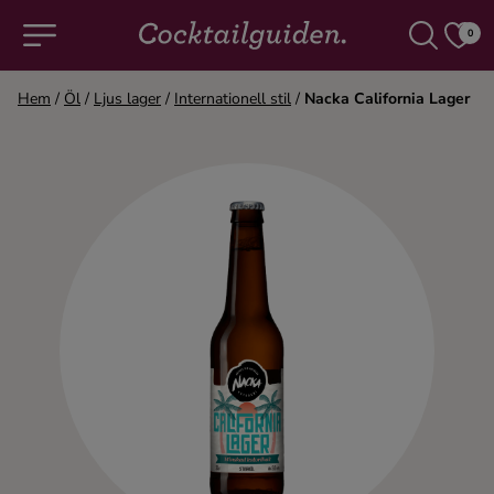
0
Hem
/
Öl
/
Ljus lager
/
Internationell stil
/
Nacka California Lager
COCKTAILS & DRINKAR
Alla cocktails & drinkar
Alkoholfritt
Champagne
Cocktails
Gin