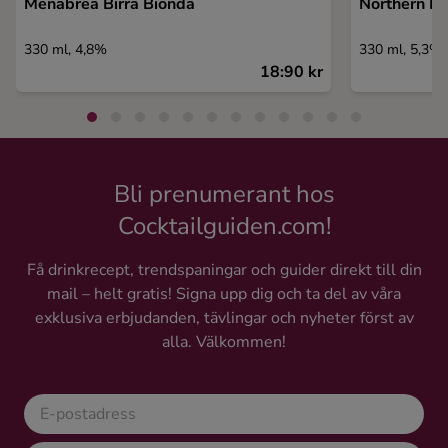
Menabrea Birra Bionda
Northern Br
330 ml, 4,8%
330 ml, 5,3%
18:90 kr
Bli prenumerant hos
Cocktailguiden.com!
Få drinkrecept, trendspaningar och guider direkt till din
mail – helt gratis! Signa upp dig och ta del av våra
exklusiva erbjudanden, tävlingar och nyheter först av
alla. Välkommen!