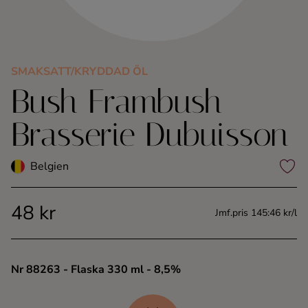
Kaffe
Konjak
SMAKSATT/KRYDDAD ÖL
Bush Frambush
Likör
Brasserie Dubuisson
Rom
Belgien
Shots
48 kr
Tequila
Jmf.pris 145:46 kr/l
Vodka
Nr 88263
- Flaska 330 ml
- 8,5%
Whisky