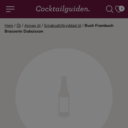
0
Hem
/
Öl
/
Annan öl
/
Smaksatt/kryddad öl
/
Bush Frambush
Brasserie Dubuisson
COCKTAILS & DRINKAR
Alla cocktails & drinkar
Alkoholfritt
Champagne
Cocktails
Gin