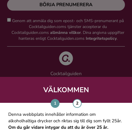
BÖRJA PRENUMERERA
Genom att anmäla dig som epost- och SMS-prenumerant på
Cocktailguiden.coms tjänster accepterar du
Cocktailguiden.coms
allmänna villkor
. Dina angivna uppgifter
hanteras enligt Cocktailguiden.coms
Integritetspolicy
.
Cocktailguiden
Vinguiden Nordic AB
Västra Järnvägsgatan 21, 111 64 Stockholm
VÄLKOMMEN
info@cocktailguiden.com
Denna webbplats innehåller information om
alkoholhaltiga drycker och riktas sig till dig som fyllt 25år.
Om du går vidare intygar du att du är över 25 år.