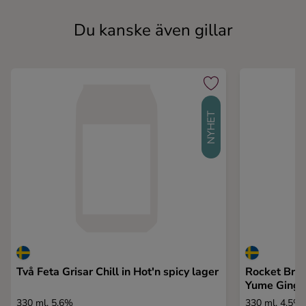
Du kanske även gillar
NYHET
Två Feta Grisar Chill in Hot'n spicy lager
Rocket Bre
Yume Ginge
330 ml, 5,6%
330 ml, 4,5%