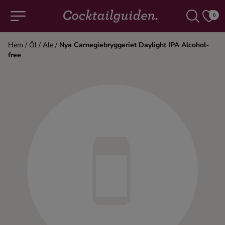
0
Hem
/
Öl
/
Ale
/
Nya Carnegiebryggeriet Daylight IPA Alcohol-
free
COCKTAILS & DRINKAR
Alla cocktails & drinkar
Alkoholfritt
Champagne
Cocktails
Gin