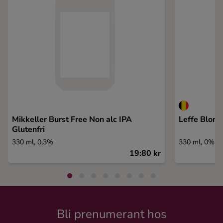
Mikkeller Burst Free Non alc IPA
Leffe Blond
Glutenfri
330 ml, 0,3%
330 ml, 0%
19:80 kr
Bli prenumerant hos