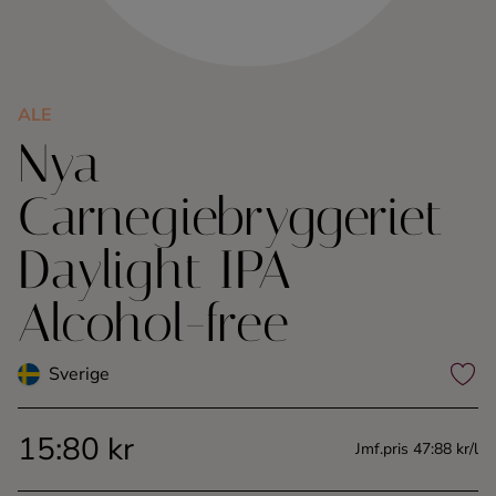
Kaffe
Konjak
ALE
Nya
Likör
Carnegiebryggeriet
Rom
Daylight IPA
Shots
Alcohol-free
Tequila
Sverige
Vodka
15:80 kr
Jmf.pris 47:88 kr/l
Whisky